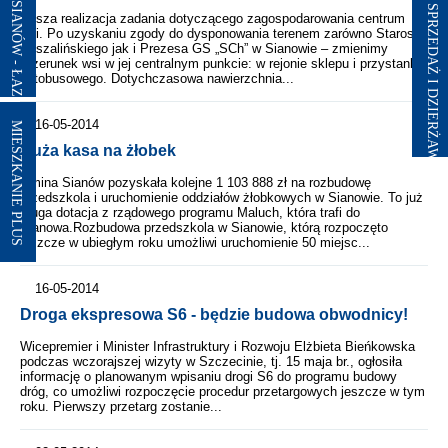
Rusza realizacja zadania dotyczącego zagospodarowania centrum
wsi. Po uzyskaniu zgody do dysponowania terenem zarówno Starosty
Koszalińskiego jak i Prezesa GS „SCh” w Sianowie – zmienimy
wizerunek wsi w jej centralnym punkcie: w rejonie sklepu i przystanku
autobusowego. Dotychczasowa nawierzchnia...
16-05-2014
MIESZKANIE PLUS
Duża kasa na żłobek
Gmina Sianów pozyskała kolejne 1 103 888 zł na rozbudowę
przedszkola i uruchomienie oddziałów żłobkowych w Sianowie. To już
druga dotacja z rządowego programu Maluch, która trafi do
Sianowa.Rozbudowa przedszkola w Sianowie, którą rozpoczęto
jeszcze w ubiegłym roku umożliwi uruchomienie 50 miejsc...
16-05-2014
Droga ekspresowa S6 - będzie budowa obwodnicy!
Wicepremier i Minister Infrastruktury i Rozwoju Elżbieta Bieńkowska
podczas wczorajszej wizyty w Szczecinie, tj. 15 maja br., ogłosiła
informację o planowanym wpisaniu drogi S6 do programu budowy
dróg, co umożliwi rozpoczęcie procedur przetargowych jeszcze w tym
roku. Pierwszy przetarg zostanie...