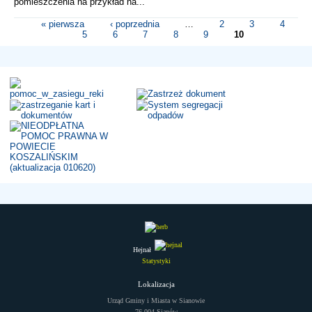
pomieszczenia na przykład na...
« pierwsza
‹ poprzednia
…
2
3
4
5
6
7
8
9
10
Strony
Hejnał
Statystyki
Lokalizacja
Urząd Gminy i Miasta w Sianowie
76-004 Sianów