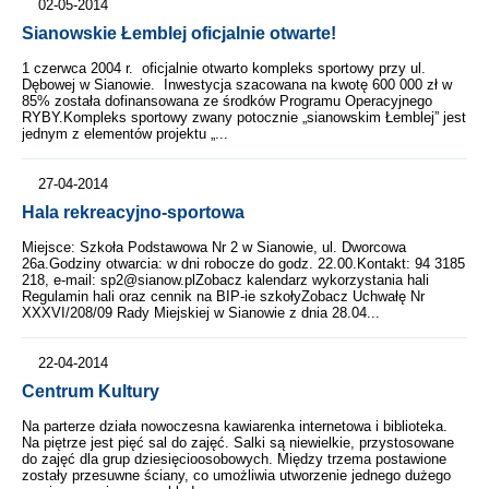
02-05-2014
Sianowskie Łemblej oficjalnie otwarte!
1 czerwca 2004 r. oficjalnie otwarto kompleks sportowy przy ul.
Dębowej w Sianowie. Inwestycja szacowana na kwotę 600 000 zł w
85% została dofinansowana ze środków Programu Operacyjnego
RYBY.Kompleks sportowy zwany potocznie „sianowskim Łemblej” jest
jednym z elementów projektu „...
27-04-2014
Hala rekreacyjno-sportowa
Miejsce: Szkoła Podstawowa Nr 2 w Sianowie, ul. Dworcowa
26a.Godziny otwarcia: w dni robocze do godz. 22.00.Kontakt: 94 3185
218, e-mail: sp2@sianow.plZobacz kalendarz wykorzystania hali
Regulamin hali oraz cennik na BIP-ie szkołyZobacz Uchwałę Nr
XXXVI/208/09 Rady Miejskiej w Sianowie z dnia 28.04...
22-04-2014
Centrum Kultury
Na parterze działa nowoczesna kawiarenka internetowa i biblioteka.
Na piętrze jest pięć sal do zajęć. Salki są niewielkie, przystosowane
do zajęć dla grup dziesięcioosobowych. Między trzema postawione
zostały przesuwne ściany, co umożliwia utworzenie jednego dużego