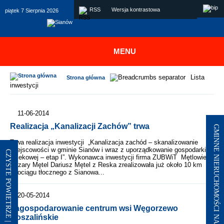
Skip to main menu
Przejdź do treści
Skip to site map
Skip to footer
RSS
Wersja kontrastowa
piątek 7 Sierpnia 2026
MENU
Lista
Strona główna
inwestycji
11-06-2014
Realizacja „Kanalizacji Zachów” trwa
GMINNE NIERUCHOMOŚCI NA SPRZEDAŻ I DZIERŻAWY
Trwa realizacja inwestycji „Kanalizacja zachód – skanalizowanie
miejscowości w gminie Sianów i wraz z uporządkowanie gospodarki
CZYSTE POWIETRZE | SIANÓW - ŁAZY
ściekowej – etap I”. Wykonawca inwestycji firma ZUBWiT Mętlowie
Cezary Mętel Dariusz Mętel z Reska zrealizowała już około 10 km
rurociągu tłocznego z Sianowa...
20-05-2014
Zagospodarowanie centrum wsi Węgorzewo
Koszalińskie