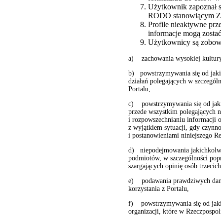
Użytkownik zapoznał si
RODO stanowiącym Załą
Profile nieaktywne prz
informacje mogą zostać
Użytkownicy są zobowi
a) zachowania wysokiej kultury
b) powstrzymywania się od jakic
działań polegających w szczególn
Portalu,
c) powstrzymywania się od jaki
przede wszystkim polegających n
i rozpowszechnianiu informacji 
z wyjątkiem sytuacji, gdy czynno
i postanowieniami niniejszego R
d) niepodejmowania jakichkolwi
podmiotów, w szczególności popr
szargających opinię osób trzeci
e) podawania prawdziwych danyc
korzystania z Portalu,
f) powstrzymywania się od jakic
organizacji, które w Rzeczpospoli