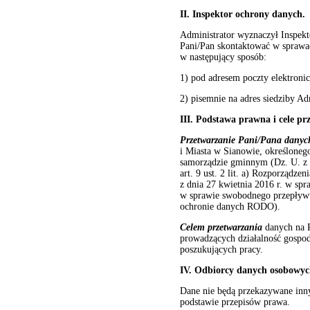
II. Inspektor ochrony danych.
Administrator wyznaczył Inspek
Pani/Pan skontaktować w sprawa
w następujący sposób:
1) pod adresem poczty elektroni
2) pisemnie na adres siedziby Ad
III. Podstawa prawna i cele p
Przetwarzanie Pani/Pana danyc
i Miasta w Sianowie, określoneg
samorządzie gminnym (Dz. U. z 202
art. 9 ust. 2 lit. a) Rozporządz
z dnia 27 kwietnia 2016 r. w sp
w sprawie swobodnego przepływu
ochronie danych RODO).
Celem przetwarzania
danych na P
prowadzących działalność gospo
poszukujących pracy.
IV. Odbiorcy danych osobowy
Dane nie będą przekazywane inn
podstawie przepisów prawa.