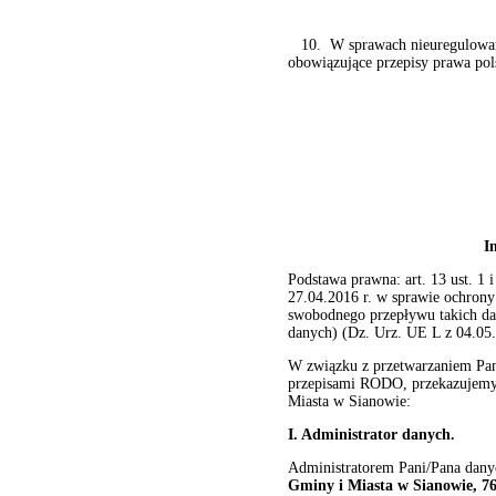
10. W sprawach nieuregulowany
obowiązujące przepisy prawa pol
I
Podstawa prawna: art. 13 ust. 1
27.04.2016 r. w sprawie ochron
swobodnego przepływu takich da
danych) (Dz. Urz. UE L z 04.05.
W związku z przetwarzaniem Pan
przepisami RODO, przekazujemy 
Miasta w Sianowie:
I. Administrator danych.
Administratorem Pani/Pana dany
Gminy i Miasta w Sianowie, 76