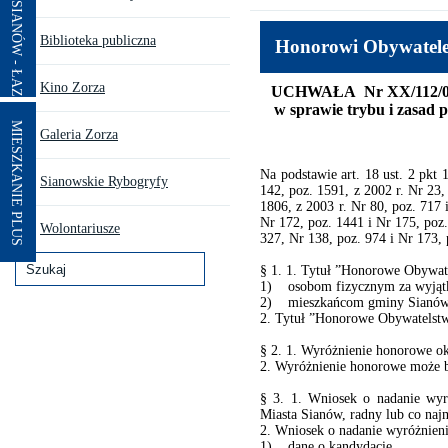
Biblioteka publiczna
Honorowi Obywatel
Kino Zorza
UCHWAŁA Nr XX/112/08
w sprawie trybu i zasad
MIESZKANIE PLUS
Galeria Zorza
Na podstawie art. 18 ust. 2 pkt
Sianowskie Rybogryfy
142, poz. 1591, z 2002 r. Nr 23,
1806, z 2003 r. Nr 80, poz. 717 
Nr 172, poz. 1441 i Nr 175, poz.
Wolontariusze
327, Nr 138, poz. 974 i Nr 173, 
Szukaj
§ 1. 1. Tytuł ”Honorowe Obywat
1) osobom fizycznym za wyjątk
Formularz
2) mieszkańcom gminy Sianów z
2. Tytuł ”Honorowe Obywatelstw
wyszukiwania
§ 2. 1. Wyróżnienie honorowe o
2. Wyróżnienie honorowe może by
§ 3. 1. Wniosek o nadanie wy
Miasta Sianów, radny lub co na
2. Wniosek o nadanie wyróżnien
1) dane o kandydacie,