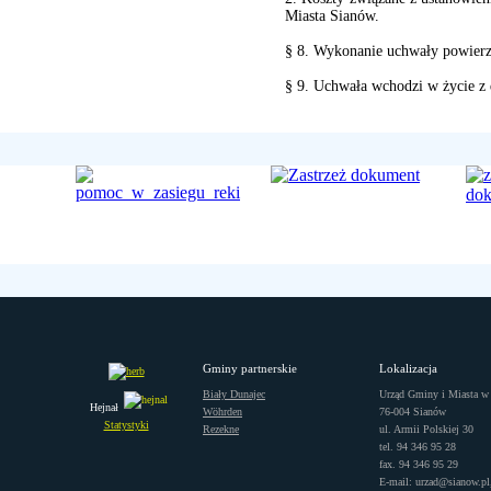
Miasta Sianów.
§ 8. Wykonanie uchwały powierz
§ 9. Uchwała wchodzi w życie z 
Gminy partnerskie
Lokalizacja
Biały Dunajec
Urząd Gminy i Miasta w
Hejnał
Wöhrden
76-004 Sianów
Statystyki
Rezekne
ul. Armii Polskiej 30
tel. 94 346 95 28
fax. 94 346 95 29
E-mail: urzad@sianow.pl