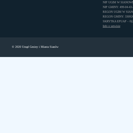
NIP UGIM W SIANOWIE:
NIP GMINY: 499-04-43-
REGON UGIM W SIANO
REGON GMINY: 33092
SKRYTKA EPUAP - /0j22
Info o serwisie
© 2020 Urząd Gminy i Miasta Sianów