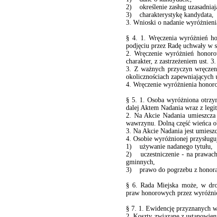
2) określenie zasług uzasadniaj
3) charakterystykę kandydata,
3. Wnioski o nadanie wyróżnien
§ 4. 1. Wręczenia wyróżnień h
podjęciu przez Radę uchwały w 
2. Wręczenie wyróżnień honorow
charakter, z zastrzeżeniem ust. 3.
3. Z ważnych przyczyn wręczen
okolicznościach zapewniających 
4. Wręczenie wyróżnienia honoro
§ 5. 1. Osoba wyróżniona otrz
dalej Aktem Nadania wraz z legi
2. Na Akcie Nadania umieszcza 
wawrzynu. Dolną część wieńca 
3. Na Akcie Nadania jest umiesz
4. Osobie wyróżnionej przysługuj
1) używanie nadanego tytułu,
2) uczestniczenie - na prawach
gminnych,
3) prawo do pogrzebu z honor
§ 6. Rada Miejska może, w dro
praw honorowych przez wyróżnio
§ 7. 1. Ewidencję przyznanych w
2. Koszty związane z ustanowi