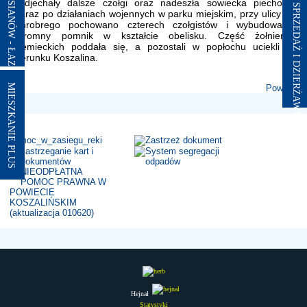
nadjechały dalsze czołgi oraz nadeszła sowiecka piechota.
Zaraz po działaniach wojennych w parku miejskim, przy ulicy B.
Chrobrego pochowano czterech czołgistów i wybudowano
skromny pomnik w kształcie obelisku. Część żołnierzy
niemieckich poddała się, a pozostali w popłochu uciekli w
kierunku Koszalina.
MIESZKANIE PLUS
Powrót
Hejnał
Statystyki