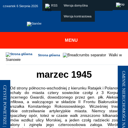
Skip to main menu
Przejdź do treści
Skip to site map
Skip to footer
RSS
Wersja domyślna
czwartek 6 Sierpnia 2026
Wersja kontrastowa
MENU
Walki w
Strona główna
Sianowie
marzec 1945
GMINNE NIERUCHOMOŚCI NA SPRZEDAŻ I DZIERŻAWY
CZYSTE POWIETRZE | SIANÓW - ŁAZY
Od strony północno-wschodniej z kierunku Ratajek i Polanowa
wjechały do miasta cztery sowieckie czołgi z 3 Korpusu
Pancernego Gwardii, dowodzonego przez gen. płk. Aleksieja
Panfiłowa, a walczącego w składzie II Frontu Białoruskiego
marszałka Konstantego Rokossowskiego. Wcześniej trwało
krótkie ostrzeliwanie artyleryjskie miasta. Niemcy stawiali
rozpaczliwy opór, toteż w czasie walk zniszczono kilkanaście
domów wzdłuż ulicy Morskiej, a jeden czołg radziecki został
spalony i zginęła jego czteroosobowa załoga. Wkrótce